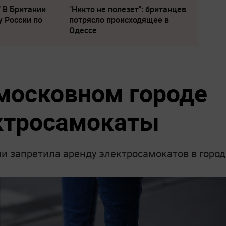
" В Британии
"Никто не полезет": британцев
у России по
потрясло происходящее в
Одессе
московном городе
ктросамокаты
 запретила аренду электросамокатов в город