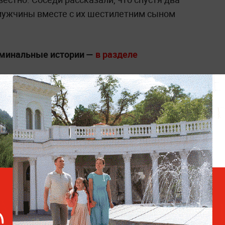
мужчины вместе с их шестилетним сыном
иминальные истории —
в разделе