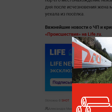
дня после исчезновения жена 
уехала из посёлка.
Важнейшие новости о ЧП и кр
«Происшествия» на Life.ru
.
Обложка ©
SHOT
Александра Мышляева