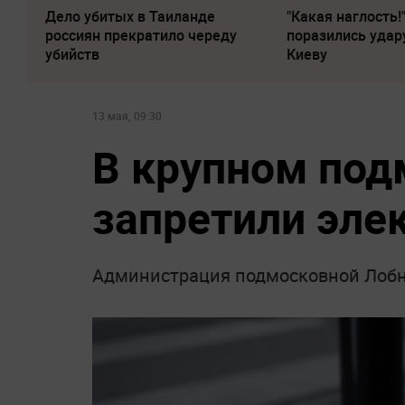
Дело убитых в Таиланде
"Какая наглость!
россиян прекратило череду
поразились удар
убийств
Киеву
13 мая, 09:30
В крупном под
запретили эле
Администрация подмосковной Лобни