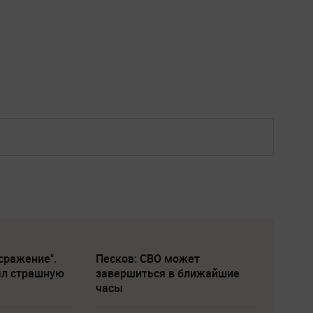
сражение".
Песков: СВО может
ыл страшную
завершиться в ближайшие
часы