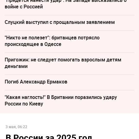
"Придется нанести удар". На Западе высказались о
войне с Россией
Слуцкий выступил с прощальным заявлением
"Никто не полезет": британцев потрясло
происходящее в Одессе
Пригожин: не следует помогать взрослым детям
деньгами
Погиб Александр Ермаков
"Какая наглость!" В Британии поразились удару
России по Киеву
3 мая, 06:22
В России за 2025 год