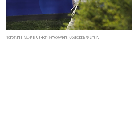
Логотип ПМЭФ в Санкт-Петербурге. Обложка © Life.ru