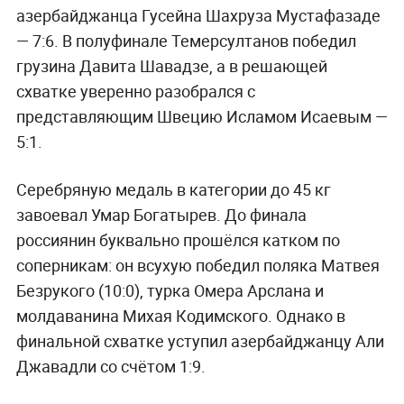
азербайджанца Гусейна Шахруза Мустафазаде
— 7:6. В полуфинале Темерсултанов победил
грузина Давита Шавадзе, а в решающей
схватке уверенно разобрался с
представляющим Швецию Исламом Исаевым —
5:1.
Серебряную медаль в категории до 45 кг
завоевал Умар Богатырев. До финала
россиянин буквально прошёлся катком по
соперникам: он всухую победил поляка Матвея
Безрукого (10:0), турка Омера Арслана и
молдаванина Михая Кодимского. Однако в
финальной схватке уступил азербайджанцу Али
Джавадли со счётом 1:9.