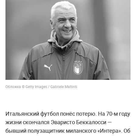
Обложка © Getty Images / Gabriele Maltinti
Итальянский футбол понёс потерю. На 70-м году
жизни скончался Эваристо Беккалосси —
бывший полузащитник миланского «Интера». Об