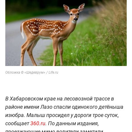
Обложка © «Шедеврум» / Life.ru
В Хабаровском крае на лесовозной трассе в
районе имени Лазо спасли одинокого детёныша
изюбра. Малыш просидел у дороги трое суток,
сообщает
360.ru
. По данным издания,
проезжающие мимо водители заметили