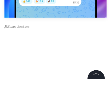
Борис Эльфанд
©
2026
News Media Holding.
Все права защищены
Информация