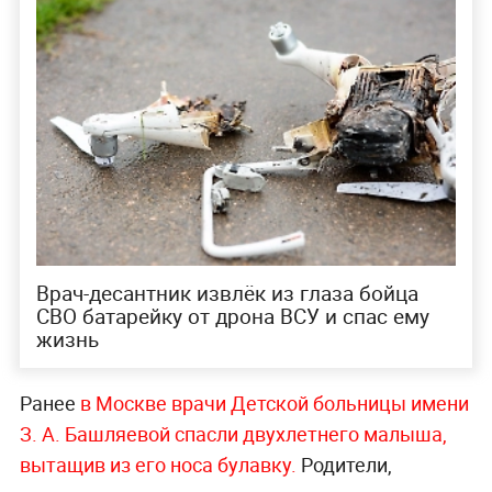
Врач-десантник извлёк из глаза бойца
СВО батарейку от дрона ВСУ и спас ему
жизнь
Ранее
в Москве врачи Детской больницы имени
З. А. Башляевой спасли двухлетнего малыша,
вытащив из его носа булавку.
Родители,