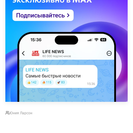
Юния Ларсон