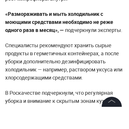
«Размораживать и мыть холодильник с
моющими средствами необходимо не реже
одного раза в месяц», —
подчеркнули эксперты.
Специалисты рекомендуют хранить сырые
продукты в герметичных контейнерах, а после
уборки дополнительно дезинфицировать
холодильник — например, раствором уксуса или
хлорсодержащими средствами.
В Роскачестве подчеркнули, что регулярная
уборка и внимание к скрытым зонам кухни
позволяют значительно снизить риск
©
2026
News Media Holding.
распространения опасных бактерий и защитить
Все права защищены
здоровье всей семьи.