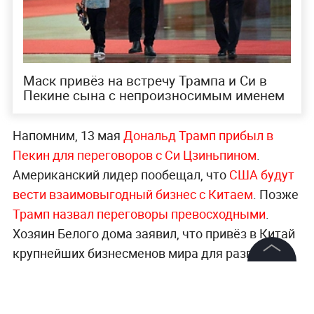
Маск привёз на встречу Трампа и Си в
Пекине сына с непроизносимым именем
Напомним, 13 мая
Дональд Трамп прибыл в
Пекин для переговоров с Си Цзиньпином
.
Американский лидер пообещал, что
США будут
вести взаимовыгодный бизнес с Китаем
. Позже
Трамп назвал переговоры превосходными
.
Хозяин Белого дома заявил, что привёз в Китай
крупнейших бизнесменов мира для развития
торговли.
Наблюдатели считают, что визит
©
2026
News Media Holding.
Все права защищены
Трампа в Китай стал весьма драматичным
.