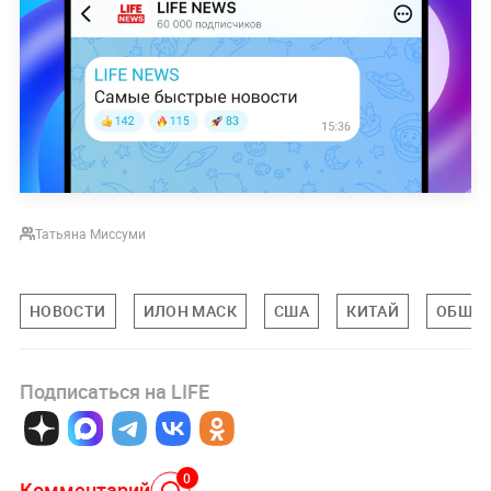
Татьяна Миссуми
НОВОСТИ
ИЛОН МАСК
США
КИТАЙ
ОБЩЕ
Подписаться на LIFE
0
Комментарий