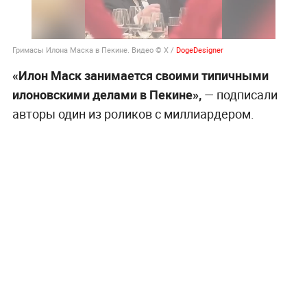
Гримасы Илона Маска в Пекине. Видео © X /
DogeDesigner
«Илон Маск занимается своими типичными
илоновскими делами в Пекине»,
— подписали
авторы один из роликов с миллиардером.