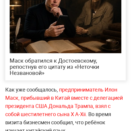
Маск обратился к Достоевскому,
репостнув его цитату из «Неточки
Незвановой»
Как уже сообщалось,
предприниматель Илон
Маск, прибывший в Китай вместе с делегацией
президента США Дональда Трампа, взял с
собой шестилетнего сына X A-Xii.
Во время
визита бизнесмен сообщил, что ребёнок
изучает китайский язык.