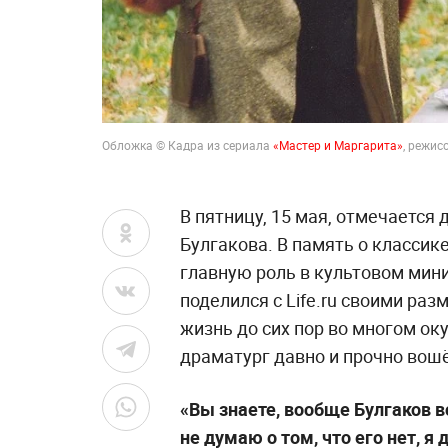
Обложка © Кадра из сериала
«Мастер и Маргарита»
, режис
В пятницу, 15 мая, отмечается
Булгакова. В память о классик
главную роль в культовом мини
поделился с Life.ru своими ра
жизнь до сих пор во многом ок
драматург давно и прочно вошё
«Вы знаете, вообще Булгаков в
не думаю о том, что его нет, я 