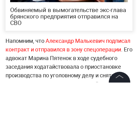
Обвиняемый в вымогательстве экс-глава
брянского предприятия отправился на
СВО
Напомним, что
Александр Малькевич подписал
контракт и отправился в зону спецоперации
. Его
адвокат Марина Пятенок в ходе судебного
заседания ходатайствовала о приостановке
производства по уголовному делу и снятии с
подзащитного запрета на определённые
©
2026
News Media Holding.
действия.
Все права защищены
Самая оперативная информация о
происходящем —
в разделе «Последние
Информация
новости» на Life.ru
.
Контакты