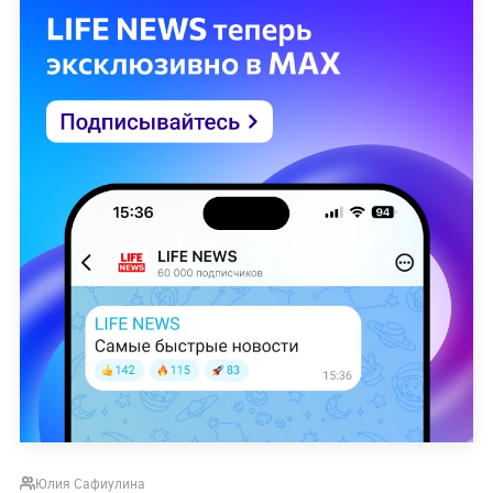
Юлия Сафиулина