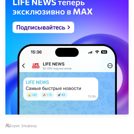
Борис Эльфанд