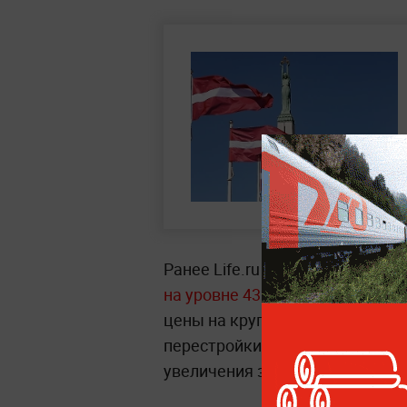
Ранее Life.ru писал, что
средняя
на уровне 432 долларов за 1 т
цены на крупнейшем европейск
перестройки энергорынка, огра
увеличения закупок СПГ.