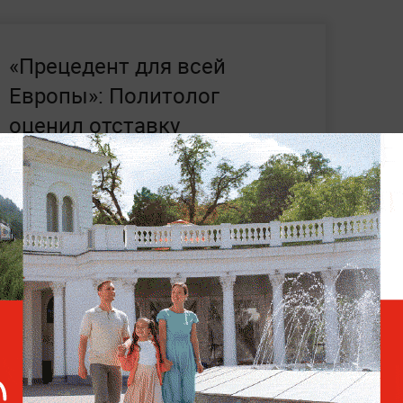
«Прецедент для всей
Европы»: Политолог
оценил отставку
Правительства Латвии по
вине Украины
 цена газа в Европе в 2026 году ожидается
ысячу кубометров
. В 2025 году средние
ом хабе TTF выросли на 9% из-за
ничения импорта газа из России и