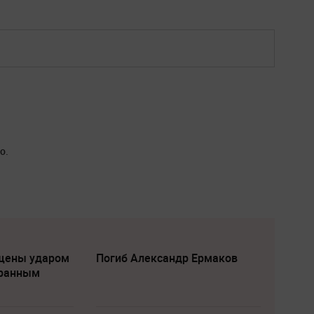
о.
щены ударом
Погиб Александр Ермаков
транным