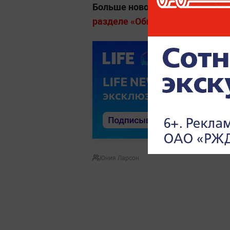
Больше новостей о жизни люде
разделе «Общество» на Life.ru
.
Юния Ларсон