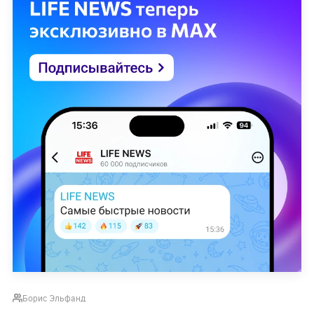
Борис Эльфанд