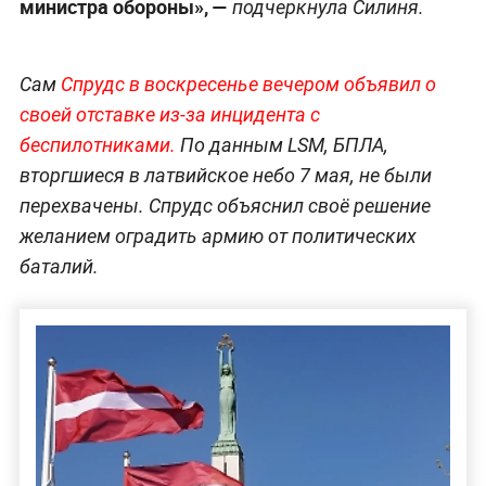
министра обороны», —
подчеркнула Силиня.
Сам
Спрудс в воскресенье вечером объявил о
своей отставке из-за инцидента с
беспилотниками.
По данным LSM, БПЛА,
вторгшиеся в латвийское небо 7 мая, не были
перехвачены. Спрудс объяснил своё решение
желанием оградить армию от политических
баталий.