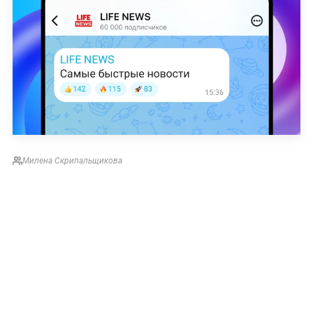
Милена Скрипальщикова