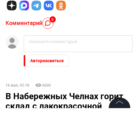
0
Комментарий
Авторизоваться
16 мая, 02:18
6600
В Набережных Челнах горит
склад с лакокрасочной
продукцией
©
2026
News Media Holding.
Все права защищены