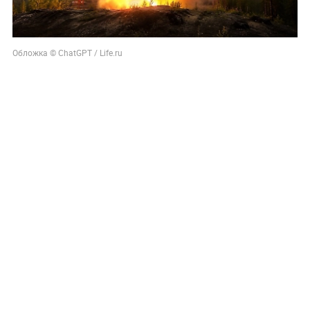
Обложка © СhatGPT / Life.ru