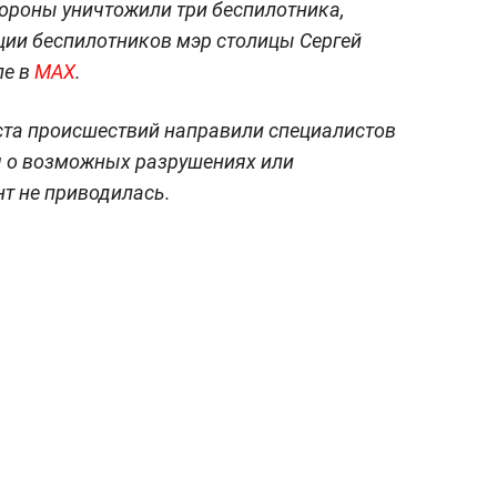
ороны уничтожили три беспилотника,
ции беспилотников мэр столицы Сергей
ле в
MAX
.
ста происшествий направили специалистов
 о возможных разрушениях или
т не приводилась.