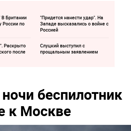
" В Британии
"Придется нанести удар". На
у России по
Западе высказались о войне с
Россией
". Раскрыто
Слуцкий выступил с
ского после
прощальным заявлением
 ночи беспилотник
е к Москве