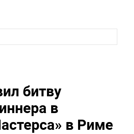
ил битву
иннера в
астерса» в Риме