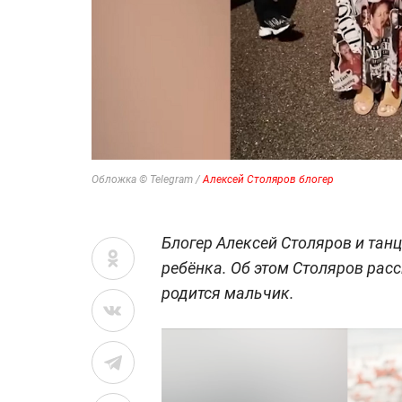
Обложка © Telegram /
Алексей Столяров блогер
Блогер Алексей Столяров и тан
ребёнка. Об этом Столяров расс
родится мальчик.