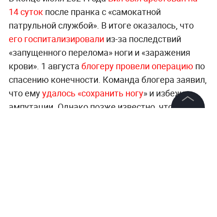
14 суток
после пранка с «самокатной
патрульной службой». В итоге оказалось, что
его госпитализировали
из-за последствий
«запущенного перелома» ноги и «заражения
крови». 1 августа
блогеру провели операцию
по
спасению конечности. Команда блогера заявил,
что ему
удалось «сохранить ногу
» и избежать
ампутации. Однако позже известно, что
никакой «сложной» операции и угрозы
©
2026
News Media Holding.
Все права защищены
ампутации ноги на самом деле не было.
Больше новостей о звёздах, премьерах и
Информация
скандалах —
читайте в разделе «Шоубизнес» на
Контакты
Life.ru.
Редакция
Правовая информация