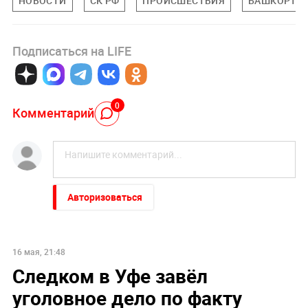
НОВОСТИ
СК РФ
ПРОИСШЕСТВИЯ
БАШКОРТОС
Подписаться на LIFE
0
Комментарий
Авторизоваться
16 мая, 21:48
Следком в Уфе завёл
уголовное дело по факту