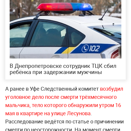
В Днепропетровске сотрудник ТЦК сбил
ребёнка при задержании мужчины
А ранее в Уфе Следственный комитет
возбудил
уголовное дело после смерти трёхмесячного
мальчика, тело которого обнаружили утром 16
мая в квартире на улице Лесунова
.
Расследование ведётся по статье о причинении
смерти по неосторожности. На момент смерти