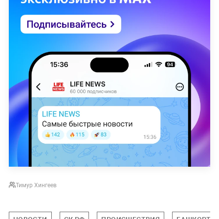
Тимур Хингеев