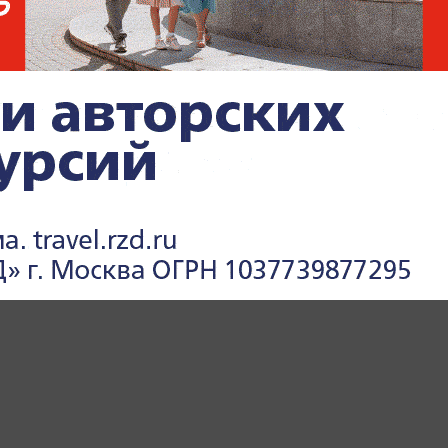
 Life.ru
.