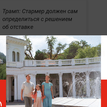
Трамп: Стармер должен сам
определиться с решением
об отставке
Лондона началась масштабная акция
кобритании Кира Стармера
. Протестующие
ер, заняли улицу Кингсвей и близлежащие
лагами Англии, Великобритании,
 Толпа скандировала лозунги против
ки правительства и ограничений свободы
 режиме реального времени —
читайте в