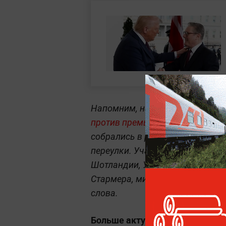
Напомним, накануне
в центре 
против премьер-министра Вели
собрались в районе Рассел-скв
переулки. Участники вышли с ф
Шотландии, Уэльса и Ирландии.
Стармера, миграционной полити
слова.
Больше актуальных событий в