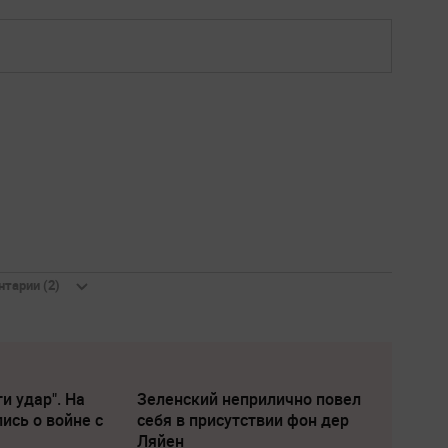
тарии (2)
и удар". На
Зеленский неприлично повел
ись о войне с
cебя в присутствии фон дер
Ляйен