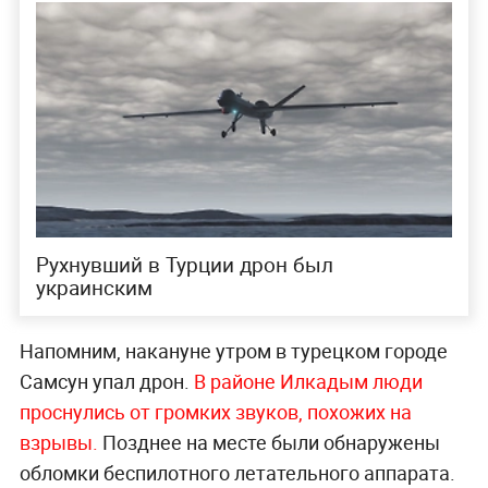
Рухнувший в Турции дрон был
украинским
Напомним, накануне утром в турецком городе
Самсун упал дрон.
В районе Илкадым люди
проснулись от громких звуков, похожих на
взрывы.
Позднее на месте были обнаружены
обломки беспилотного летательного аппарата.