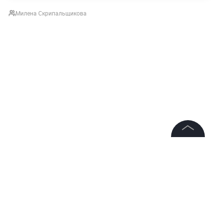
Милена Скрипальщикова
©
2026
News Media Holding.
Все права защищены
НОВОСТИ
ВСУ
ПРОИСШЕСТВИЯ
МОСКОВСКАЯ
Информация
Контакты