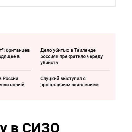
т": британцев
Дело убитых в Таиланде
одящее в
россиян прекратило череду
убийств
з России
Слуцкий выступил с
если новый
прощальным заявлением
у в СИЗО