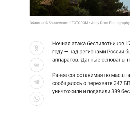
Обложка © Shutterstock / FOTODOM / Andy Dean Photography
Ночная атака беспилотников 1
году — над регионами России б
аппаратов. Данные основаны н
Ранее сопоставимая по масшта
сообщалось о перехвате 347 БП
уничтожили и подавили 389 бес