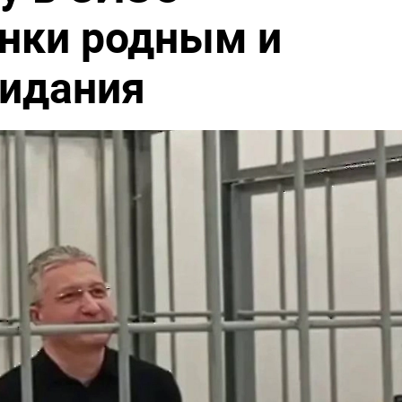
нки родным и
видания