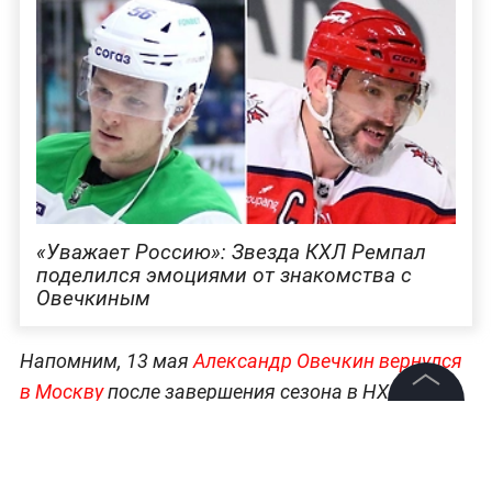
«Уважает Россию»: Звезда КХЛ Ремпал
поделился эмоциями от знакомства с
Овечкиным
Напомним, 13 мая
Александр Овечкин вернулся
в Москву
после завершения сезона в НХЛ. В
Россию спортсмен прилетел вместе с семьёй.
©
2026
News Media Holding.
Все права защищены
Кроме того, хоккеист
защитил диссертацию
и
получил степень кандидата педагогических наук.