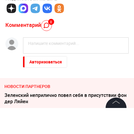
0
Комментарий
Авторизоваться
НОВОСТИ ПАРТНЕРОВ
Зеленский неприлично повел cебя в присутствии фон
дер Ляйен
©
2026
News Media Holding.
"Придется нанести удар". На Западе высказались о
Все права защищены
войне с Россией