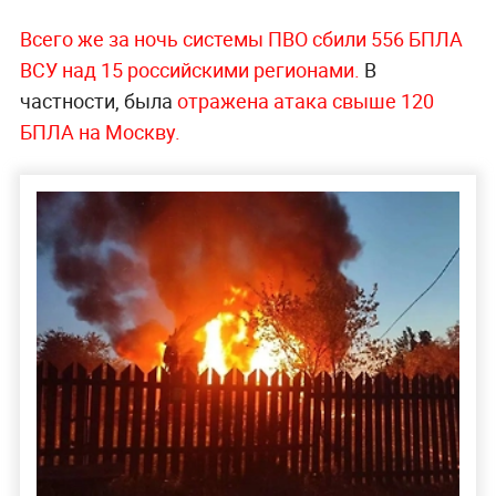
Всего же за ночь системы ПВО сбили 556 БПЛА
ВСУ над 15 российскими регионами.
В
частности, была
отражена атака свыше 120
БПЛА на Москву.