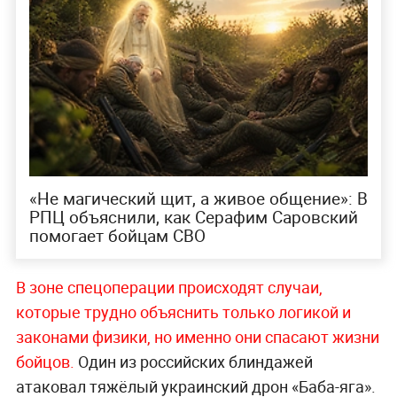
«Не магический щит, а живое общение»: В
РПЦ объяснили, как Серафим Саровский
помогает бойцам СВО
В зоне спецоперации происходят случаи,
которые трудно объяснить только логикой и
законами физики, но именно они спасают жизни
бойцов.
Один из российских блиндажей
атаковал тяжёлый украинский дрон «Баба-яга».