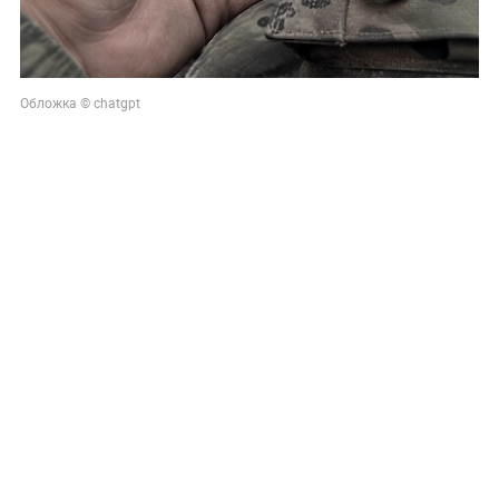
Обложка © chatgpt