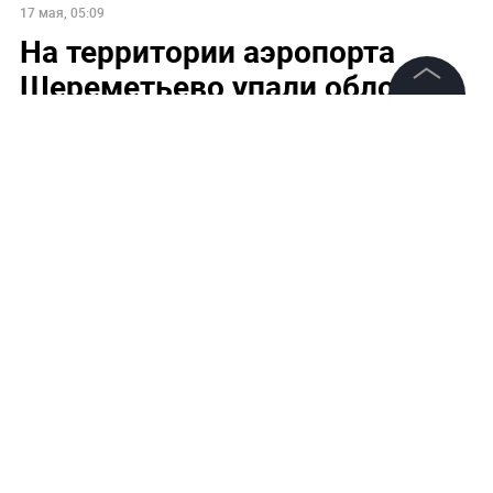
17 мая, 05:09
На территории аэропорта
Шереметьево упали обломки
беспилотника
©
2026
News Media Holding.
Все права защищены
Информация
Контакты
Редакция
Правовая информация
Политика обработки персональных данных
Партнерам
RSS
Обложка © Life.ru