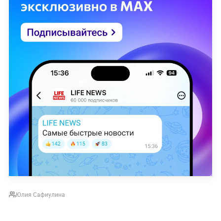
Юлия Сафиулина