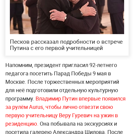
Песков рассказал подробности о встрече
Путина с его первой учительницей
Напомним, президент пригласил 92-летнего
педагога посетить Парад Победы 9 мая в
Москве. После торжественных мероприятий
для неё подготовили отдельную культурную
программу.
Владимир Путин впервые появился
за рулём Aurus, чтобы лично отвезти свою
первую учительницу Веру Гуревич на ужин в
резиденцию.
Она побывала на экскурсиях и
посетила галерею Александра Шилова. После