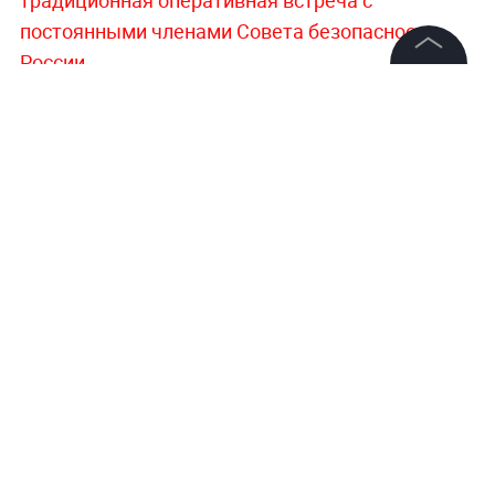
традиционная оперативная встреча с
постоянными членами Совета безопасности
России.
©
2026
News Media Holding.
Все права защищены
Больше актуальных событий в режиме
реального времени —
читайте в разделе
«Последние новости» на Life.ru
.
Информация
Контакты
Редакция
Правовая информация
Политика обработки персональных данных
Партнерам
RSS
Жанры и форматы