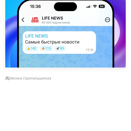
Милена Скрипальщикова