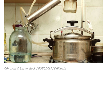
Обложка © Shutterstock / FOTODOM / DrPilulkin