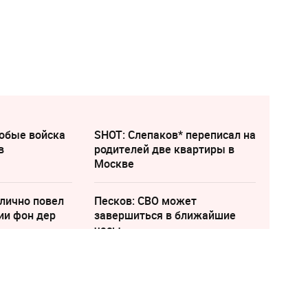
собые войска
SHOT: Слепаков* переписал на
в
родителей две квартиры в
Москве
лично повел
Песков: СВО может
ии фон дер
завершиться в ближайшие
часы