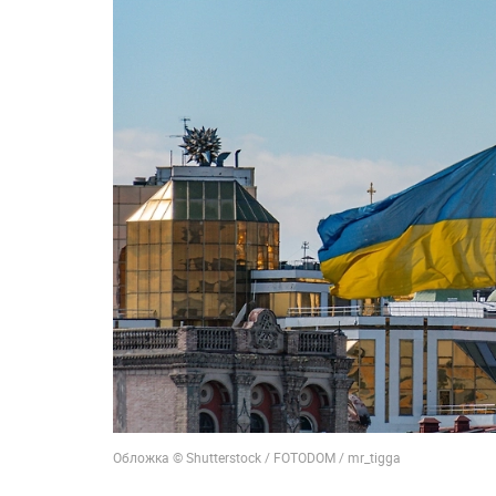
Обложка © Shutterstock / FOTODOM / mr_tigga