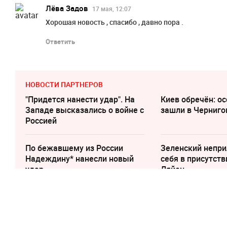
Лёва Задов
17 мая, 12:07
Хорошая новость , спасибо , давно пора .
Ответить
НОВОСТИ ПАРТНЕРОВ
"Придется нанести удар". На
Киев обречён: о
Западе высказались о войне с
зашли в Черниго
Россией
По бежавшему из России
Зеленский непри
Надеждину* нанесли новый
cебя в присутств
удар
Ляйен
17 мая, 10:46