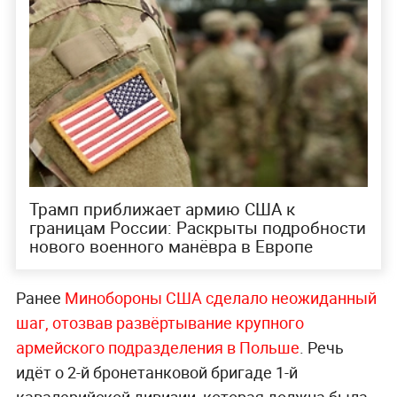
Трамп приближает армию США к
границам России: Раскрыты подробности
нового военного манёвра в Европе
Ранее
Минобороны США сделало неожиданный
шаг, отозвав развёртывание крупного
армейского подразделения в Польше
. Речь
идёт о 2-й бронетанковой бригаде 1-й