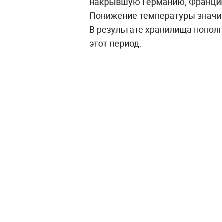
накрывшую Германию, Францию
Понижение температуры значи
В результате хранилища попол
этот период.