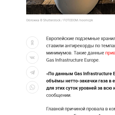
Обложка © Shutterstock / FOTODOM /noomcpk
Европейские подземные хранили
ставили антирекорды по темпа
минимумов. Такие данные
при
Gas Infrastructure Europe.
«
По данным Gas Infrastructure E
объёмы нетто-закачки газа в 
для этих суток уровней за вс
сообщении.
Главной причиной провала в ко