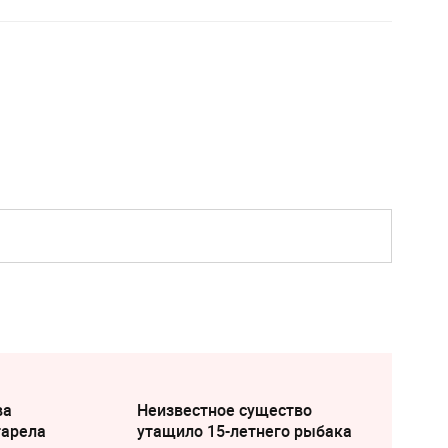
ва
Неизвестное существо
тарела
утащило 15-летнего рыбака