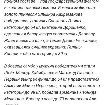
полном составе — под государственным флагом
и с национальным гимном. В женских финалах
золото принесли Эльмира Кахраманова,
победившая украинку Снежанну Плиш в
категории до 54 кг, Екатерина Дорошенко,
одолевшая белорусскую спортсменку Даниэлу
Ждан в весе до 65 кг, а также Дарья Речкалова,
оказавшаяся сильнее украинки Галины
Ковальской в категории до 80 кг.
В боевом самбо у мужчин победителями стали
Шейх-Мансур Хабибулаев и Магомед Гасанов.
Первый выиграл финал до 64 кг у представителя
Армении Маиса Нерсесяна, второй взял золото в
категории до 98 кг, победив армянина Леонида
Меликяна. Бронзу в весе до 79 кг завоевал Али