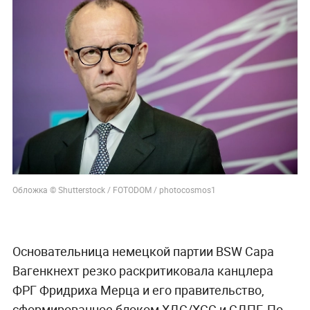
Обложка © Shutterstock / FOTODOM / photocosmos1
Основательница немецкой партии BSW Сара
Вагенкнехт резко раскритиковала канцлера
ФРГ Фридриха Мерца и его правительство,
сформированное блоком ХДС/ХСС и СДПГ. По