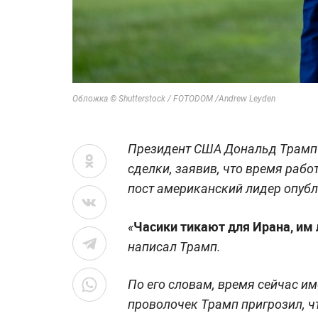
Обложка © Shutterstock / FOTODOM /Andrew Leyden
Президент США Дональд Трамп 
сделки, заявив, что время рабо
пост американский лидер опубли
Часики тикают для Ирана, им 
«
написал Трамп.
По его словам, время сейчас и
проволочек Трамп пригрозил, чт