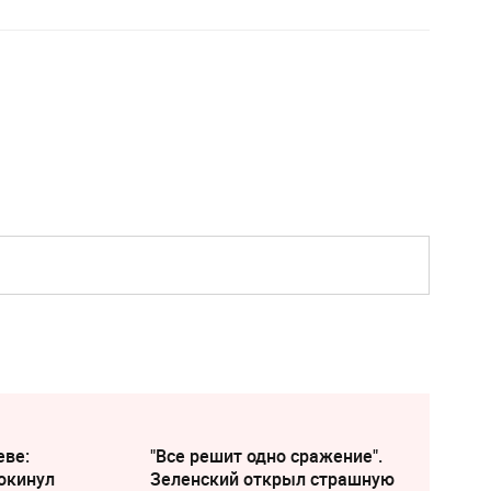
еве:
"Все решит одно сражение".
окинул
Зеленский открыл страшную