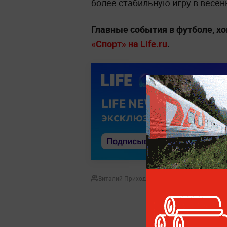
более стабильную игру в весен
Главные события в футболе, хо
«Спорт» на Life.ru
.
Виталий Приходько