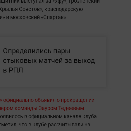
щитник выступал за «Уфу», грозненский
«Крылья Советов», краснодарскую
» и московский «Спартак».
Определились пары
стыковых матчей за выход
в РПЛ
» официально объявил о прекращении
енером команды Зауром Тедеевым
.
оявилось в официальном канале клуба.
метил, что в клубе рассчитывали на