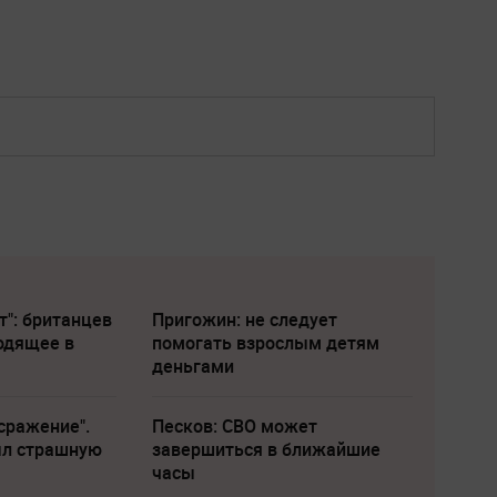
т": британцев
Пригожин: не следует
одящее в
помогать взрослым детям
деньгами
сражение".
Песков: СВО может
ыл страшную
завершиться в ближайшие
часы