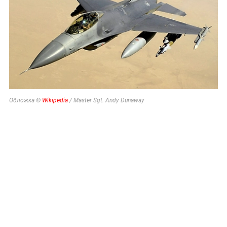
Обложка ©
Wikipedia
/ Master Sgt. Andy Dunaway