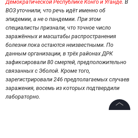
Демократической Республике Конго и Уганде.
В
ВОЗ уточнили, что речь идёт именно об
эпидемии, а не о пандемии. При этом
специалисты признали, что точное число
заражённых и масштабы распространения
болезни пока остаются неизвестными. По
данным организации, в трёх районах ДРК
зафиксировали 80 смертей, предположительно
связанных с Эболой. Кроме того,
зарегистрировали 246 предполагаемых случаев
заражения, восемь из которых подтвердили
лабораторно.
Больше актуальных событий в режиме
©
2026
News Media Holding.
реального времени —
читайте в разделе
Все права защищены
«Последние новости» на Life.ru
.