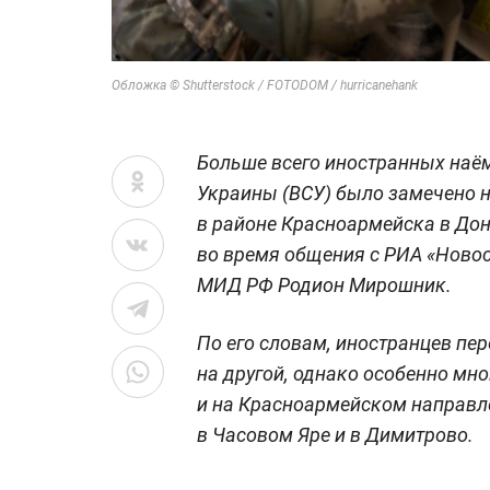
Обложка © Shutterstock / FOTODOM / hurricanehank
Больше всего иностранных наё
Украины (ВСУ) было замечено н
в районе Красноармейска в Дон
во время общения с РИА «Ново
МИД РФ Родион Мирошник.
По его словам, иностранцев пе
на другой, однако особенно мн
и на Красноармейском направл
в Часовом Яре и в Димитрово.