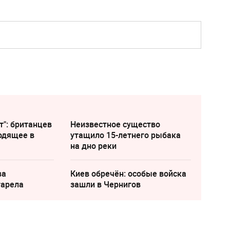
т": британцев
Неизвестное существо
одящее в
утащило 15-летнего рыбака
на дно реки
ва
Киев обречён: особые войска
тарела
зашли в Чернигов