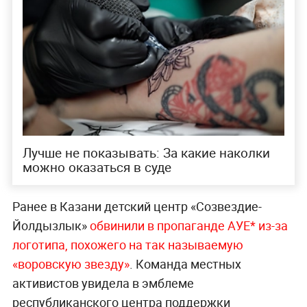
Лучше не показывать: За какие наколки
можно оказаться в суде
Ранее в Казани детский центр «Созвездие-
Йолдызлык»
обвинили в пропаганде АУЕ* из-за
логотипа, похожего на так называемую
«воровскую звезду»
. Команда местных
активистов увидела в эмблеме
республиканского центра поддержки