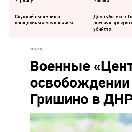
Украину
России
Слуцкий выступил с
Дело убитых в Т
прощальным заявлением
россиян прекрат
убийств
18 мая, 03:31
Военные «Цент
освобождении 
Гришино в ДН