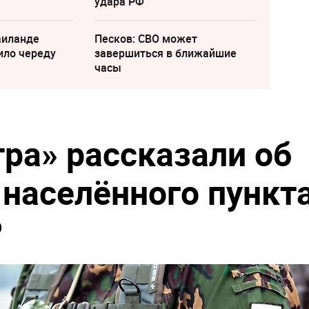
удара РФ
аиланде
Песков: СВО может
ило череду
завершиться в ближайшие
часы
ра» рассказали об
населённого пункт
Р