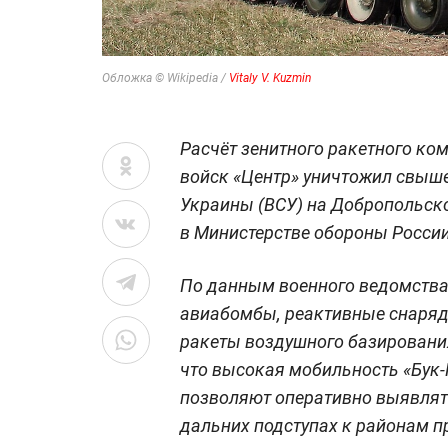
Обложка © Wikipedia /
Vitaly V. Kuzmin
Расчёт зенитного ракетного ко
войск «Центр» уничтожил свыш
Украины (ВСУ) на Добропольско
в Министерстве обороны России
По данным военного ведомства
авиабомбы, реактивные снаряд
ракеты воздушного базирования
что высокая мобильность «Бук-
позволяют оперативно выявлят
дальних подступах к районам п