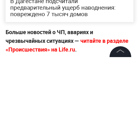
В Дагестане подсчитали
предварительный ущерб наводнения:
повреждено 7 тысяч домов
Больше новостей о ЧП, авариях и
чрезвычайных ситуациях —
читайте в разделе
«Происшествия» на Life.ru
.
©
2026
News Media Holding.
Все права защищены
Информация
Контакты
Редакция
Правовая информация
Политика обработки персональных данных