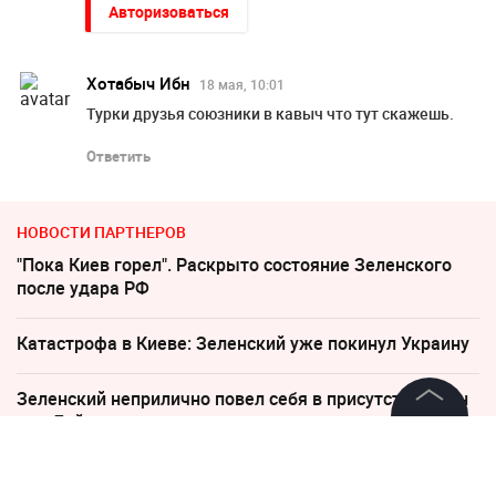
Авторизоваться
Хотабыч Ибн
18 мая, 10:01
Турки друзья союзники в кавыч что тут скажешь.
Ответить
НОВОСТИ ПАРТНЕРОВ
"Пока Киев горел". Раскрыто состояние Зеленского
после удара РФ
Катастрофа в Киеве: Зеленский уже покинул Украину
Зеленский неприлично повел cебя в присутствии фон
дер Ляйен
©
2026
News Media Holding.
Все права защищены
Трюк Кремля с удобрениями вызвал возмущение в