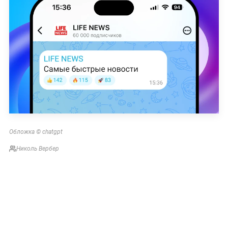
Обложка © chatgpt
Николь Вербер