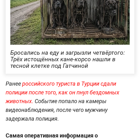
Бросались на еду и загрызли четвёртого:
Трёх истощённых кане-корсо нашли в
тесной клетке под Гатчиной
Ранее
российского туриста в Турции сдали
полиции после того, как он пнул бездомных
животных.
Событие попало на камеры
видеонаблюдения, после чего мужчину
задержала полиция.
Самая оперативная информация о