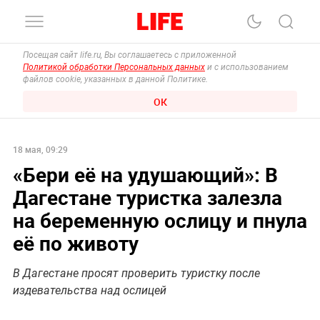
Посещая сайт life.ru, Вы соглашаетесь с приложенной
Политикой обработки Персональных данных
и с использованием
файлов cookie, указанных в данной Политике.
ОК
18 мая, 09:29
«Бери её на удушающий»: В
Дагестане туристка залезла
на беременную ослицу и пнула
её по животу
В Дагестане просят проверить туристку после
издевательства над ослицей