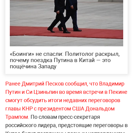
«Боинги» не спасли: Политолог раскрыл,
почему поездка Путина в Китай — это
пощёчина Западу
Ранее Дмитрий Песков сообщил, что Владимир
Путин и Си Цзиньпин во время встречи в Пекине
смогут обсудить итоги недавних переговоров
главы КНР с президентом США Дональдом
Трампом.
По словам пресс-секретаря
российского лидера, предстоящие переговоры в