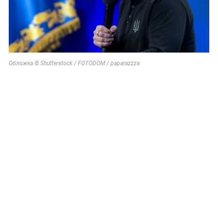
Обложка © Shutterstock / FOTODOM / paparazzza