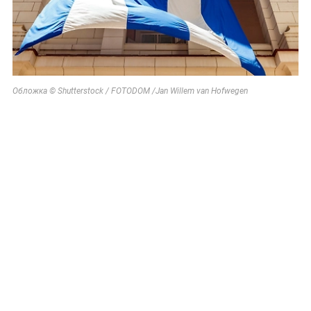
Обложка © Shutterstock / FOTODOM /Jan Willem van Hofwegen