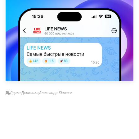
Дарья Денисова
,
Александр Юнашев