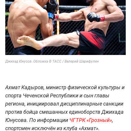
Джихад Юнусов. Обложка © ТАСС / Валерий Шарифулин
Ахмат Кадыров, министр физической культуры и
спорта Чеченской Республики и сын главы
региона, инициировал дисциплинарные санкции
против бойца смешанных единоборств Джихада
Юнусова. По информации
ЧГТРК «Грозный»
,
спортсмен исключён из клуба «Ахмат».