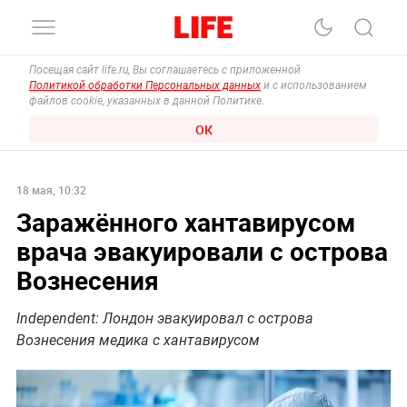
Посещая сайт life.ru, Вы соглашаетесь с приложенной
Политикой обработки Персональных данных
и с использованием
файлов cookie, указанных в данной Политике.
ОК
18 мая, 10:32
Заражённого хантавирусом
врача эвакуировали с острова
Вознесения
Independent: Лондон эвакуировал с острова
Вознесения медика с хантавирусом